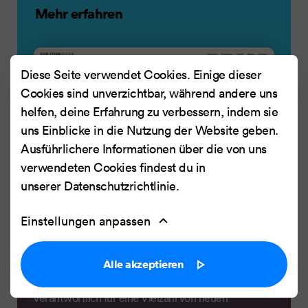
Mehr erfahren
Diese Seite verwendet Cookies. Einige dieser
Cookies sind unverzichtbar, während andere uns
helfen, deine Erfahrung zu verbessern, indem sie
uns Einblicke in die Nutzung der Website geben.
Ausführlichere Informationen über die von uns
verwendeten Cookies findest du in
unserer
Datenschutzrichtlinie
.
Einstellungen anpassen
MEDIEN
ProSiebenSat.1 Digital
Alle akzeptieren
Multimedia-Unternehmen von ProSiebenSat.1,
verantwortlich für eine Vielzahl von neuen