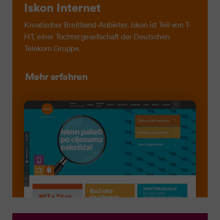
Iskon Internet
Kroatischer Breitband-Anbieter. Iskon ist Teil von T-
HT, einer Tochtergesellschaft der Deutschen
Telekom Gruppe.
Mehr erfahren