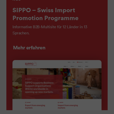
SIPPO – Swiss Import
Promotion Programme
Informative B2B-Multisite für 12 Länder in 13
Sprachen.
Mehr erfahren