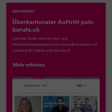
GESUNDHEIT
Überkantonaler Auftritt puls-
berufe.ch
Zentrale Stelle rund um Aus- und
Weiterbildungsangebote im Gesundheitssektor zur
Stärkung der Marke puls-berufe.ch
Mehr erfahren