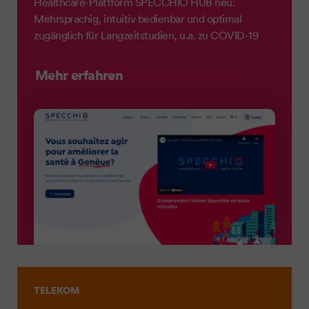
Healthcare-Plattform SPECCHIO HUB neu:
Mehrsprachig, intuitiv bedienbar und optimal
zugänglich für Langzeitstudien, u.a. zu COVID-19
Mehr erfahren
TELEKOM