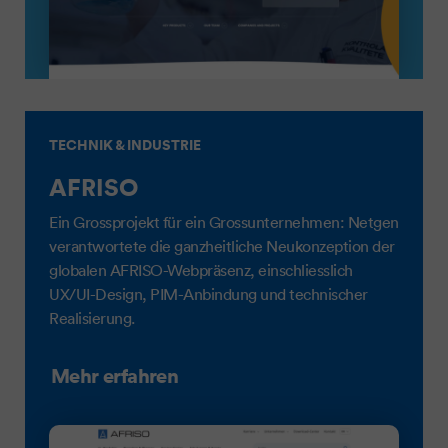
TECHNIK & INDUSTRIE
AFRISO
Ein Grossprojekt für ein Grossunternehmen: Netgen
verantwortete die ganzheitliche Neukonzeption der
globalen AFRISO-Webpräsenz, einschliesslich
UX/UI-Design, PIM-Anbindung und technischer
Realisierung.
Mehr erfahren