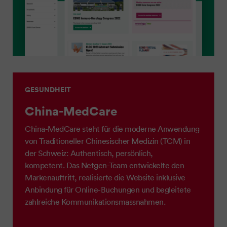
GESUNDHEIT
China-MedCare
China-MedCare steht für die moderne Anwendung
von Traditioneller Chinesischer Medizin (TCM) in
der Schweiz: Authentisch, persönlich,
kompetent. Das Netgen-Team entwickelte den
Markenauftritt, realisierte die Website inklusive
Anbindung für Online-Buchungen und begleitete
zahlreiche Kommunikationsmassnahmen.