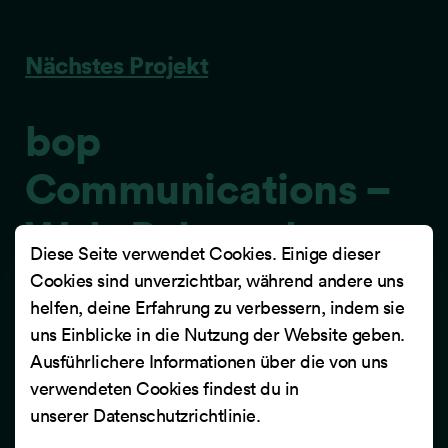
Nächstes Projekt
bop
Communications –
Web-Relaunch
Diese Seite verwendet Cookies. Einige dieser
Cookies sind unverzichtbar, während andere uns
Netgen Switzerland realisierte für bop
helfen, deine Erfahrung zu verbessern, indem sie
Communications einen überzeugende digitalen
uns Einblicke in die Nutzung der Website geben.
Markenauftritt und stärkt die Position der Agentur
Ausführlichere Informationen über die von uns
im hart umkämpften Kommunikationsmarkt.
verwendeten Cookies findest du in
unserer
Datenschutzrichtlinie
.