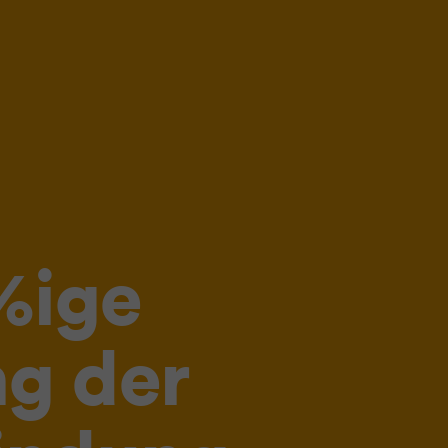
%ige
ng der