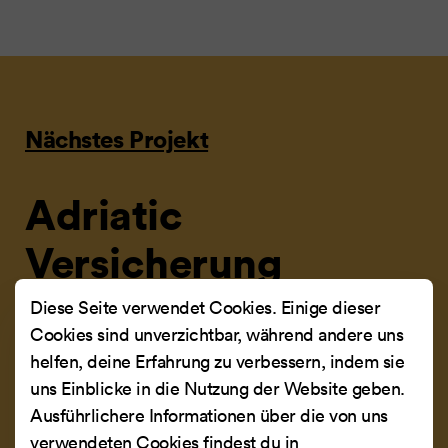
Nächstes Projekt
Adriatic
Versicherung
Diese Seite verwendet Cookies. Einige dieser
Eines der führenden Unternehmen auf dem
Cookies sind unverzichtbar, während andere uns
kroatischen Versicherungsmarkt, das von mehr als
helfen, deine Erfahrung zu verbessern, indem sie
einer Viertelmillion Kunden als ein Unternehmen
uns Einblicke in die Nutzung der Website geben.
anerkannt wird, das einen umfassenden, schnellen
Ausführlichere Informationen über die von uns
und effizienten Versicherungsservice bietet.
verwendeten Cookies findest du in