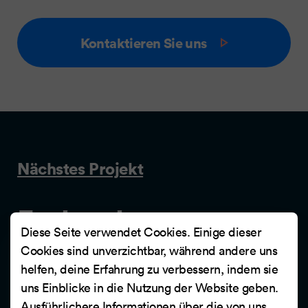
Kontaktieren Sie uns
Nächstes Projekt
Forlagshuset
Diese Seite verwendet Cookies. Einige dieser
Cookies sind unverzichtbar, während andere uns
Einer der grössten norwegischen Verlage.
helfen, deine Erfahrung zu verbessern, indem sie
Forlagshuset ist der alleinige Eigentümer von
uns Einblicke in die Nutzung der Website geben.
Haugenbok - der ersten Online-Buchhandlung in
Ausführlichere Informationen über die von uns