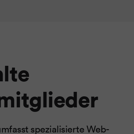
lte
itglieder
fasst spezialisierte Web-