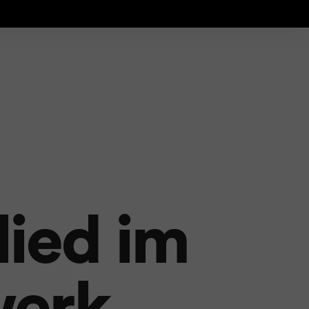
lied im
werk