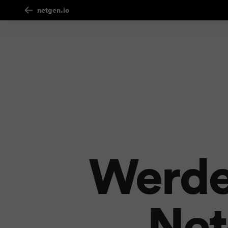
netgen.io
Werden
Net