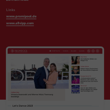
Links
www.promipool.de
www.allvipp.com