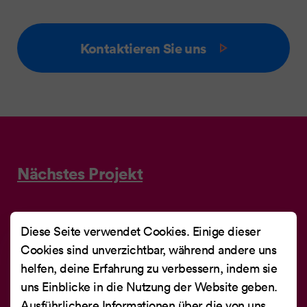
Kontaktieren Sie uns
Nächstes Projekt
Portal für
Diese Seite verwendet Cookies. Einige dieser
Ausbildungsstellen
Cookies sind unverzichtbar, während andere uns
helfen, deine Erfahrung zu verbessern, indem sie
uns Einblicke in die Nutzung der Website geben.
Höhere Fachschule Pflege und Aktivierung der
Ausführlichere Informationen über die von uns