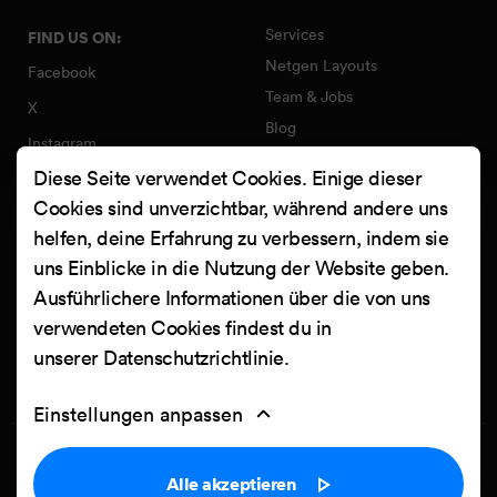
Services
FIND US ON:
Netgen Layouts
Facebook
Team & Jobs
X
Blog
Instagram
Web Summer Camp
Diese Seite verwendet Cookies. Einige dieser
LinkedIn
Netgen Stack für Ibexa/eZ
Cookies sind unverzichtbar, während andere uns
Platform
YouTube
helfen, deine Erfahrung zu verbessern, indem sie
Arbeiten
Clutch
uns Einblicke in die Nutzung der Website geben.
Kontakt
Ausführlichere Informationen über die von uns
verwendeten Cookies findest du in
unserer
Datenschutzrichtlinie
.
Einstellungen anpassen
Privacy Policy
Cookie settings
Alle akzeptieren
Powered by
Netgen & eZ Platform
. Copyright © 2026 Netgen d.o.o. All