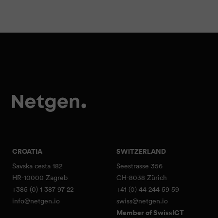
CROATIA
SWITZERLAND
Savska cesta 182
Seestrasse 356
HR-10000 Zagreb
CH-8038 Zürich
+385 (0) 1 387 97 22
+41 (0) 44 244 59 59
info@netgen.io
swiss@netgen.io
Member of SwissICT