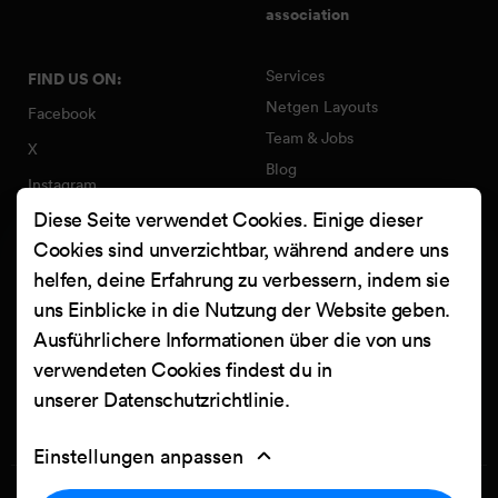
association
Services
FIND US ON:
Netgen Layouts
Facebook
Team & Jobs
X
Blog
Instagram
Web Summer Camp
Diese Seite verwendet Cookies. Einige dieser
LinkedIn
Netgen Stack für Ibexa/eZ
Cookies sind unverzichtbar, während andere uns
Platform
YouTube
helfen, deine Erfahrung zu verbessern, indem sie
Arbeiten
Clutch
uns Einblicke in die Nutzung der Website geben.
Kontakt
Ausführlichere Informationen über die von uns
verwendeten Cookies findest du in
unserer
Datenschutzrichtlinie
.
Einstellungen anpassen