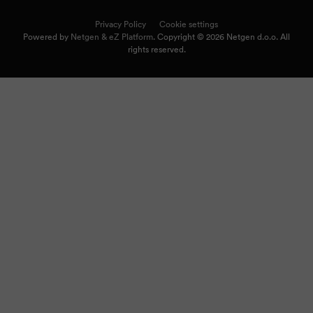
Privacy Policy
Cookie settings
Powered by
Netgen & eZ Platform
. Copyright © 2026 Netgen d.o.o. All
rights reserved.