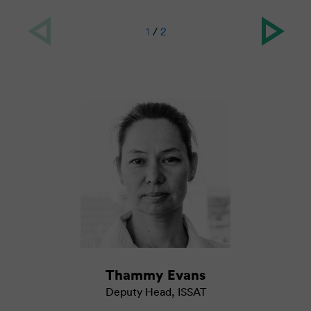
1
/
2
Thammy Evans
Deputy Head
,
ISSAT