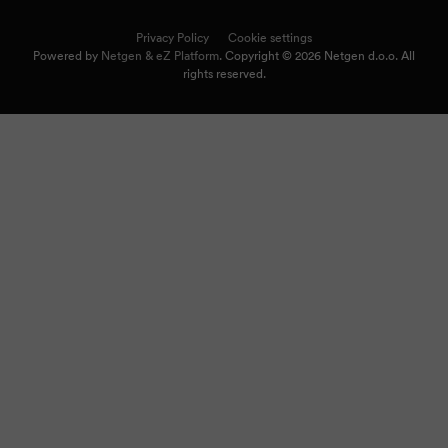
Privacy Policy
Cookie settings
Powered by
Netgen & eZ Platform
. Copyright © 2026 Netgen d.o.o. All
rights reserved.