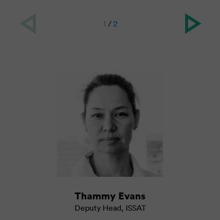
1
/
2
Thammy Evans
Deputy Head
,
ISSAT