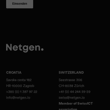
CROATIA
SWITZERLAND
Savska cesta 182
Seestrasse 356
HR-10000 Zagreb
CH-8038 Zürich
+385 (0) 1 387 97 22
+41 (0) 44 244 59 59
info@netgen.io
swiss@netgen.io
Member of SwissICT
association