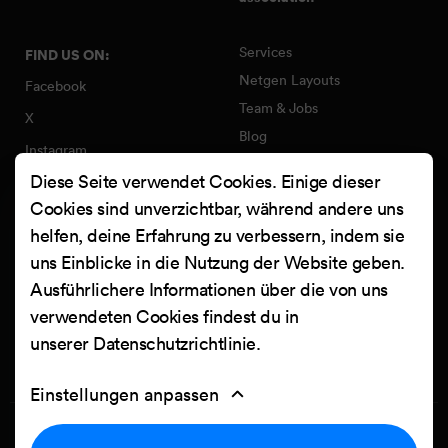
Services
FIND US ON:
Netgen Layouts
Facebook
Team & Jobs
X
Blog
Instagram
Web Summer Camp
Diese Seite verwendet Cookies. Einige dieser
LinkedIn
Netgen Stack für Ibexa/eZ
Cookies sind unverzichtbar, während andere uns
Platform
YouTube
helfen, deine Erfahrung zu verbessern, indem sie
Arbeiten
Clutch
uns Einblicke in die Nutzung der Website geben.
Kontakt
Ausführlichere Informationen über die von uns
verwendeten Cookies findest du in
unserer
Datenschutzrichtlinie
.
Einstellungen anpassen
Privacy Policy
Cookie settings