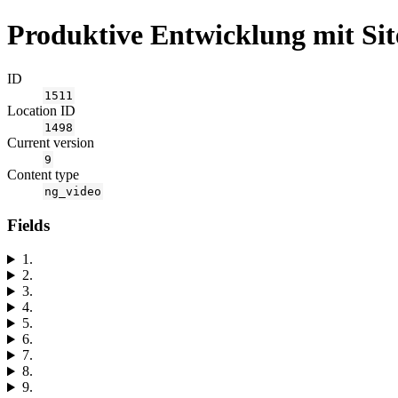
Produktive Entwicklung mit Sit
ID
1511
Location ID
1498
Current version
9
Content type
ng_video
Fields
1.
2.
3.
4.
5.
6.
7.
8.
9.