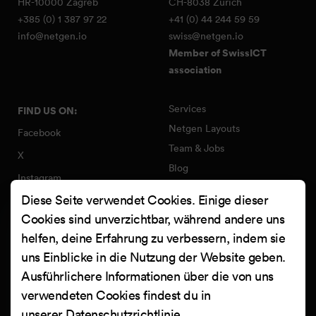
HR-10000 Zagreb
CH-8038 Zürich
+385 (0) 1 387 97 22
+41 (0) 44 244 59 59
info@netgen.io
swiss@netgen.io
Member of SwissICT
association
Services
FIND US ON:
Netgen Layouts
Facebook
Team & Jobs
X
Blog
Instagram
Web Summer Camp
Diese Seite verwendet Cookies. Einige dieser
LinkedIn
Netgen Stack für Ibexa/eZ
Cookies sind unverzichtbar, während andere uns
Platform
YouTube
helfen, deine Erfahrung zu verbessern, indem sie
Arbeiten
Clutch
uns Einblicke in die Nutzung der Website geben.
Kontakt
Ausführlichere Informationen über die von uns
verwendeten Cookies findest du in
unserer
Datenschutzrichtlinie
.