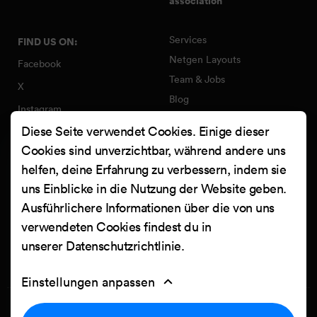
association
Services
FIND US ON:
Netgen Layouts
Facebook
Team & Jobs
X
Blog
Instagram
Web Summer Camp
Diese Seite verwendet Cookies. Einige dieser
LinkedIn
Netgen Stack für Ibexa/eZ
Cookies sind unverzichtbar, während andere uns
Platform
YouTube
helfen, deine Erfahrung zu verbessern, indem sie
Arbeiten
Clutch
uns Einblicke in die Nutzung der Website geben.
Kontakt
Ausführlichere Informationen über die von uns
verwendeten Cookies findest du in
unserer
Datenschutzrichtlinie
.
Einstellungen anpassen