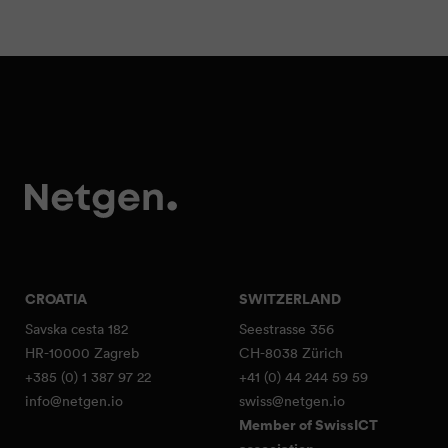
CROATIA
SWITZERLAND
Savska cesta 182
Seestrasse 356
HR-10000 Zagreb
CH-8038 Zürich
+385 (0) 1 387 97 22
+41 (0) 44 244 59 59
info@netgen.io
swiss@netgen.io
Member of SwissICT