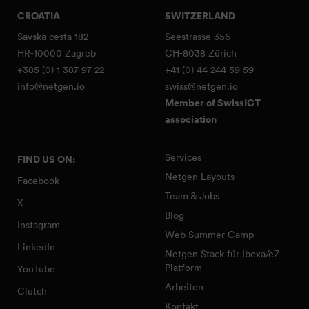
CROATIA
SWITZERLAND
Savska cesta 182
Seestrasse 356
HR-10000 Zagreb
CH-8038 Zürich
+385 (0) 1 387 97 22
+41 (0) 44 244 59 59
info@netgen.io
swiss@netgen.io
Member of SwissICT
association
Services
FIND US ON:
Netgen Layouts
Facebook
Team & Jobs
X
Blog
Instagram
Web Summer Camp
LinkedIn
Netgen Stack für Ibexa/eZ
Platform
YouTube
Arbeiten
Clutch
Kontakt