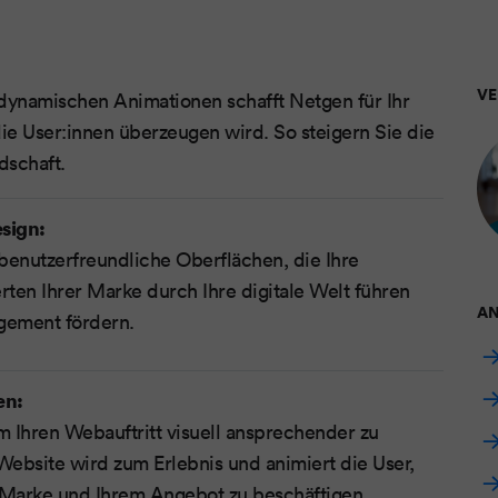
V
dynamischen Animationen schafft Netgen für Ihr
die User:innen überzeugen wird. So steigern Sie die
dschaft.
esign:
 benutzerfreundliche Oberflächen, die Ihre
ten Ihrer Marke durch Ihre digitale Welt führen
AN
gement fördern.
en:
 Ihren Webauftritt visuell ansprechender zu
ebsite wird zum Erlebnis und animiert die User,
 Marke und Ihrem Angebot zu beschäftigen.