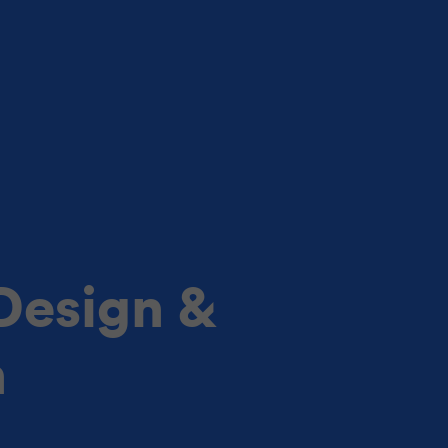
Design &
n