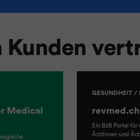
 Kunden vert
GESUNDHEIT / 
or Medical
revmed.ch
Ein B2B Portal für
Ärztinnen und Är
ologische