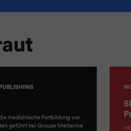
raut
PUBLISHING
N
S
P
 die medizinische Fortbildung von
zten geführt bei Groupe Médecine
Inf