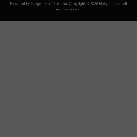
Powered by
Netgen & eZ Platform
. Copyright © 2026 Netgen d.o.o. All
rights reserved.