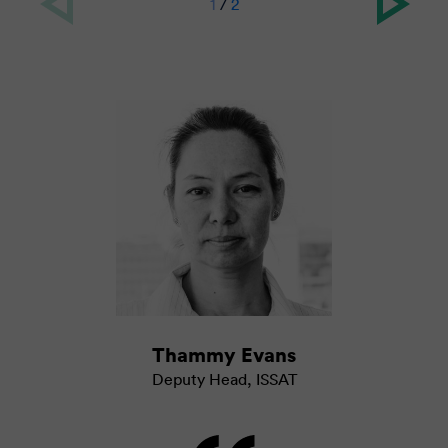
1
/
2
Thammy Evans
Deputy Head
,
ISSAT