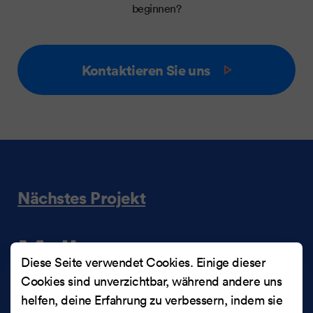
beginnen?
Kontaktieren Sie uns
Nächstes Projekt
Melk.no
Diese Seite verwendet Cookies. Einige dieser
Cookies sind unverzichtbar, während andere uns
Ein Unternehmen, das einer Gruppe norwegischer
helfen, deine Erfahrung zu verbessern, indem sie
Milcherzeuger gehört und dessen Ziel es ist, das