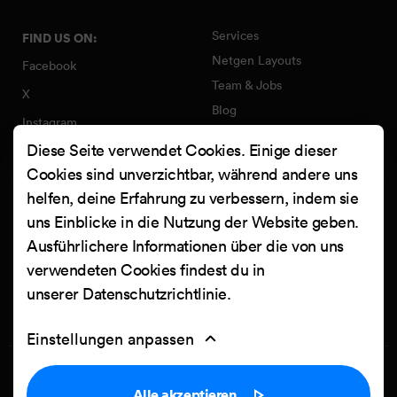
Services
FIND US ON:
Netgen Layouts
Facebook
Team & Jobs
X
Blog
Instagram
Web Summer Camp
Diese Seite verwendet Cookies. Einige dieser
LinkedIn
Netgen Stack für Ibexa/eZ
Cookies sind unverzichtbar, während andere uns
Platform
YouTube
helfen, deine Erfahrung zu verbessern, indem sie
Arbeiten
Clutch
uns Einblicke in die Nutzung der Website geben.
Kontakt
Ausführlichere Informationen über die von uns
verwendeten Cookies findest du in
unserer
Datenschutzrichtlinie
.
Einstellungen anpassen
Privacy Policy
Cookie settings
Alle akzeptieren