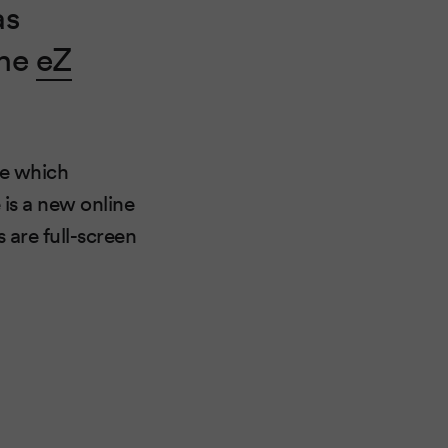
s
the
eZ
re which
 is a new online
 are full-screen