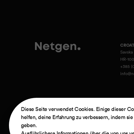
CROAT
Savska 
HR-100
+385 (0
info@n
Diese Seite verwendet Cookies. Einige dieser Co
helfen, deine Erfahrung zu verbessern, indem sie
Powere
geben.
Ausführlichere Informationen über die von uns v