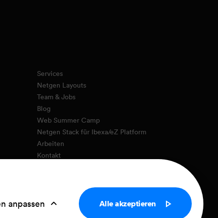
Services
Netgen Layouts
Team & Jobs
Blog
Web Summer Camp
Netgen Stack für Ibexa/eZ Platform
Arbeiten
Kontakt
Privacy Policy
Cookie settings
en anpassen
Alle akzeptieren