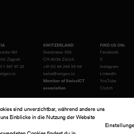
IA
SWITZERLAND
FIND US ON:
cesta 182
Seestrasse 356
Facebook
00 Zagreb
CH-8038 Zürich
X
) 1 387 97 22
+41 (0) 44 244 59 59
Instagram
etgen.io
swiss@netgen.io
LinkedIn
Member of SwissICT
YouTube
association
Clutch
okies sind unverzichtbar, während andere uns
 uns Einblicke in die Nutzung der Website
d by
Netgen & eZ Platform
. Copyright © 2026 Netgen d.o.o. All rights reserved.
Einstellung
erwendeten Cookies findest du in