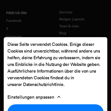
Services
FIND US ON:
Netgen Layouts
Facebook
Team & Jobs
X
Blog
Instagram
Web Summer Camp
Diese Seite verwendet Cookies. Einige dieser
LinkedIn
Netgen Stack für Ibexa/eZ
Cookies sind unverzichtbar, während andere uns
Platform
YouTube
helfen, deine Erfahrung zu verbessern, indem sie
Arbeiten
Clutch
uns Einblicke in die Nutzung der Website geben.
Kontakt
Ausführlichere Informationen über die von uns
verwendeten Cookies findest du in
unserer
Datenschutzrichtlinie
.
Einstellungen anpassen
Privacy Policy
Cookie settings