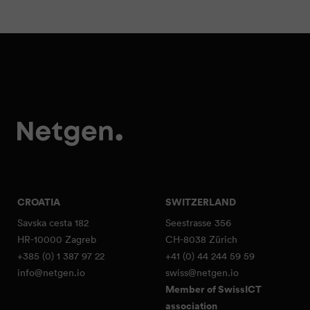
CROATIA
SWITZERLAND
Savska cesta 182
Seestrasse 356
HR-10000 Zagreb
CH-8038 Zürich
+385 (0) 1 387 97 22
+41 (0) 44 244 59 59
info@netgen.io
swiss@netgen.io
Member of SwissICT
association